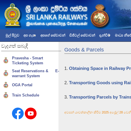
මුල් පිටුව
අප ගැන
අපගේ සේවාවන්
ඩිජිටල් සේවාවන්
දැන්වීම්
මාධ්‍ය නි
වැදගත්
සබැඳි
Goods & Parcels
Pravesha - Smart
Ticketing System
1. 
Obtaining Space in Railway P
Seat Reservations & E-
warrant System
2. 
Transporting Goods using R
OGA Portal
Train Schedule
3. 
Transporting Parcels by Train
අවසන් යාවත්කාලීන කිරීම 2025 අප්‍රේල් 28 වෙනි 