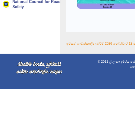
National Council for Road
Safety
අවසන් යාවත්කාලීන කිරීම 2026 පෙබරවාරි 12 වෙන
© 2011 ශ්‍රී ලංකා දුම්රිය 
කොළ