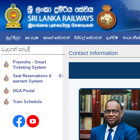
මුල් පිටුව
අප ගැන
අපගේ සේවාවන්
ඩිජිටල් සේවාවන්
දැන්වීම්
මාධ්‍ය නි
වැදගත්
සබැඳි
Contact Information
Pravesha - Smart
Ticketing System
Seat Reservations & E-
warrant System
OGA Portal
Train Schedule