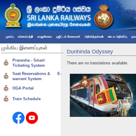
முகப்பு
எம்மைப்பற்றி
எமதுசேவை
டிஜிட்டல் சேவைகள்
அறிவித்தல்கள்
ஊடக அறிவிப்பு
தகவ
முக்கிய
இணைப்புகள்
Dunhinda Odyssey
Pravesha - Smart
There are no translations available.
Ticketing System
Seat Reservations & E-
warrant System
OGA Portal
Train Schedule