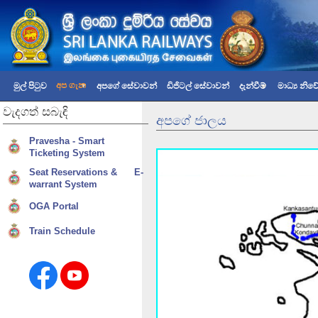
අප ගැන
මුල් පිටුව
අපගේ සේවාවන්
ඩිජිටල් සේවාවන්
දැන්වීම්
මාධ්‍ය නි
වැදගත්
සබැඳි
අපගේ ජාලය
Pravesha - Smart
Ticketing System
Seat Reservations & E-
warrant System
OGA Portal
Train Schedule