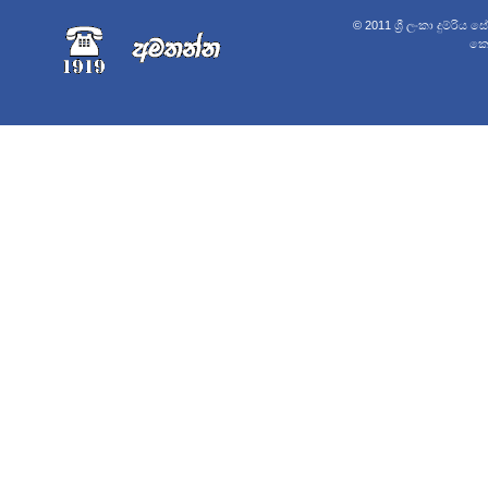
© 2011 ශ්‍රී ලංකා දුම්රිය 
කොළ